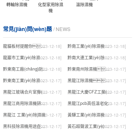
轉輪除濕機
化型家用除濕
溫除濕機
機
常見(jiàn)問(wèn)題
/ NEWS
龍貓板材提醒你，雨季裝修應特別注意防潮
黔南工業(yè)除濕機公司
[2023-12-18]
[2023-12-18]
龍巖市工業(yè)除濕機價(jià)格
黔南大連工業(yè)除濕機
[2023-12-18]
[2023-12-18]
黔東南工廠(chǎng)防潮除濕機，工業(yè)除濕機
黔東南州除濕機，濕菱工業(yè)地下室抽濕機 庫房配電房除濕器
[2023-12-18]
[2023-12-17]
黔東南工業(yè)除濕機公司
黑龍江除濕機，工業(yè)除濕機
[2023-12-17]
[2023-12-17]
黑龍江玻璃合片室專(zhuān)用組合型轉輪除濕機
黑龍江大慶CFZ工業(yè)除濕機濕菱除濕機品牌
[2023-12-17]
[2023-12-17]
黑龍江商用除濕機研發(fā)(回饋老顧客,2022已更新)
黑龍江pcb高低溫老化試驗箱
[2023-12-17]
[2023-12-17]
黑龍江 工業(yè)除濕機
黃驊工業(yè)除濕機】倉庫抽濕機】車(chē)間除濕器】
[2023-12-17]
[2023-12-17]
黑科技除濕機用途在哪里，如何選購到合適的工業(yè)除濕機
黃石超聲波工業(yè)加濕機，SL系列除濕機
[2023-12-17]
[2023-12-17]