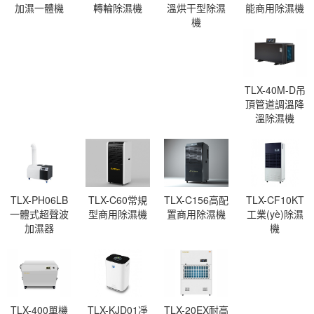
加濕一體機
轉輪除濕機
溫烘干型除濕
能商用除濕機
機
TLX-40M-D吊
頂管道調溫降
溫除濕機
TLX-PH06LB
TLX-C60常規
TLX-C156高配
TLX-CF10KT
一體式超聲波
型商用除濕機
置商用除濕機
工業(yè)除濕
加濕器
機
TLX-400單機
TLX-KJD01凈
TLX-20EX耐高