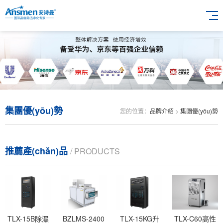
集團優(yōu)勢
您的位置：
品牌介紹
>
集團優(yōu)勢
推薦產(chǎn)品
/ PRODUCTS
TLX-15B除濕
BZLMS-2400
TLX-15KG升
TLX-C60高性