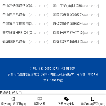
黃山高低溫濕熱試驗箱 返回列表頁(yè)
黃山工業(yè)除濕機維修，除濕機不能除濕怎么維修
[2023-12-17]
[2023-12-17]
黃山商用除濕機
黃岡高低溫試驗箱公司.近日優(yōu)評(2022已更新)(今日／對比)
[2023-12-17]
[2023-12-17]
黃岡家用民用商用別墅除濕機
麻煩前輩們請推薦！南寧商用鋰電轉輪除濕機有哪些品牌，鋰電轉輪除濕機如何選？？
[2023-12-17]
[2023-12-17]
麥克維爾HRB-C中央除濕新風(fēng)機測評：除濕+凈化，一臺就夠了
鶴崗升溫型柜式工業(yè)除濕機
[2023-12-17]
[2023-12-17]
鶴壁轉輪除濕機
鶴壁精巧型轉輪除濕機性?xún)r(jià)比高!解密(2022更新成功)(今日／點(diǎn)贊)
[2023-12-17]
[2023-12-17]
手 機：133-6050-3273 （微信同號）
安詩(shī)曼國際生活電器（深圳）有限公司 版權所有 備案號：
粵ICP備
2021149843號
RM新时代入口
網(wǎng)站首頁(yè)
解決方案
服務(wù)支持
電話(huà)咨詢(xún)