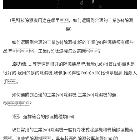
（黑科技除濕機用途在哪里，如何選購到合適的工業(yè)除濕
機）
如何選購到合適的工業(yè)
除濕機
:好的工業(yè)
除濕
機都有哪些
品牌，
工業(yè)除濕機
怎么選購？
,朗力信,
,,,,等等這是很好的
除濕機品牌
,我覺(jué)得質(zhì)量也是
很好的,我用的是的除濕機,我覺(jué)得性?xún)r(jià)比也是很高,推薦入
手。
如何選購到合適的
工業(yè)除濕
機:工業(yè)除濕機的選
型？
1、選擇適合的除濕機種類(lèi)
現在常用的工業(yè)除濕機一般有
冷凍式除濕機
和
轉輪除濕機
兩
種。
冷凍式除濕
機，具有較高的除濕效率和經(jīng)濟