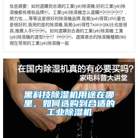
信息摘要：如何選購到合適的工業(yè)除濕機:好的工業(yè)除
濕機都有哪些品牌，工業(yè)除濕機怎么選購？,
朗力信,,,,,等等這是很好的除濕機品牌,我覺(jué)得質(zhì)量也
是很好的,我用的是的除濕機,我覺(jué)得性?xún)r(jià)比也是很
高,推薦入手。如何選購到合適的工業(yè)除濕機:工業
(yè)除濕機的選型？1、選擇適合的除濕機種類(lèi)
現在常用的工業(yè)除濕機一般