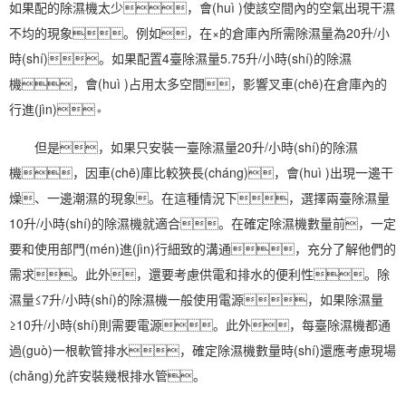
如果配的除濕機太少，會(huì )使該空間內的空氣出現干濕
不均的現象。例如，在×的倉庫內所需除濕量為20升/小
時(shí)。如果配置4臺除濕量5.75升/小時(shí)的除濕
機，會(huì )占用太多空間，影響叉車(chē)在倉庫內的
行進(jìn)。
但是，如果只安裝一臺除濕量20升/小時(shí)的除濕
機，因車(chē)庫比較狹長(cháng)，會(huì )出現一邊干
燥、一邊潮濕的現象。在這種情況下，選擇兩臺除濕量
10升/小時(shí)的除濕機就適合。在確定除濕機數量前，一定
要和使用部門(mén)進(jìn)行細致的溝通，充分了解他們的
需求。此外，還要考慮供電和排水的便利性。除
濕量≤7升/小時(shí)的除濕機一般使用電源，如果除濕量
≥10升/小時(shí)則需要電源。此外，每臺除濕機都通
過(guò)一根軟管排水，確定除濕機數量時(shí)還應考慮現場
(chǎng)允許安裝幾根排水管。