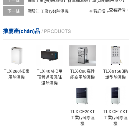
查看詳情 +
下一條
黑龍江 工業(yè)除濕機
查看詳情 +
推薦產(chǎn)品
/ PRODUCTS
TLX-260NE家
TLX-40M-D吊
TLX-C90高性
TLX-9156B防
用除濕機
頂管道調溫降
能商用除濕機
爆型除濕機
溫除濕機
TLX-CF20KT
TLX-CF10KT
工業(yè)除濕
工業(yè)除濕
機
機