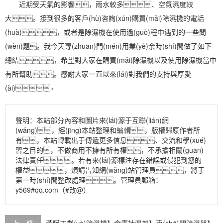
近期受天氣的影響，雨水較多、
空氣濕度
較
大。接到很多的客戶(hù)咨詢(xún)購
買(mǎi)除濕機
的電話
(huà)，或者是除濕機在使用過(guò)程中遇到的一些問
(wèn)題。我今天專(zhuān)門(mén)用業(yè)余時(shí)間做了如下
總結，希望對大家在
購買(mǎi)除濕機
以及
使用除濕機
當中
有所幫助。感謝大家一直以來(lái)對我們的支持與厚愛
(ài)。
聲明：本站部分內容和圖片來(lái)源于互聯(lián)網
(wǎng)，經(jīng)本站整理和編輯，版權歸原作者所
有，本站轉載出于傳遞更多信息、交流和學(xué)
習之目的，不做商用不擁有所有權，不承擔相關(guān)
法律責任。若有來(lái)源標注存在錯誤或侵犯到您的
權益，煩請告知網(wǎng)站管理員，將于
第一時(shí)間整改處理。管理員郵箱：
y569#qq.com（#改@）
上一條
黃驊工業(yè)除濕機】倉庫抽濕機】車(chē)間除濕器】