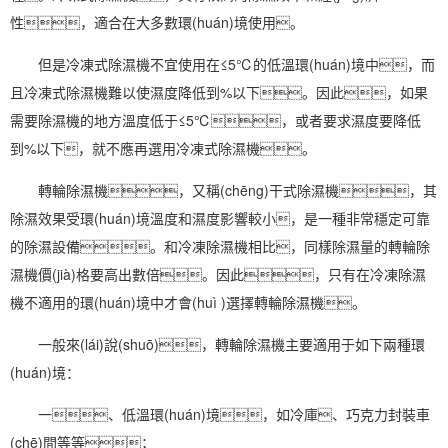
性，適合在大多數環(huán)境使用。
但是冷凍式除濕機不宜使用在≤5℃的低溫環(huán)境中，而
且冷凍式除濕機難以使
濕度
降低到%以下。因此，如果
需要除濕機的地方溫度低于≤5℃，或者要求濕度要降低
到%以下，就不應再選用冷凍式除濕機。
轉輪除濕
機，又稱(chēng)干式除濕機，其
除濕效果
受環(huán)境溫度和濕度影響較小，是一種非常穩定可靠
的
除濕設備
。和
冷凍除濕機
相比，同樣除濕量的轉輪
除
濕機價(jià)格
要高出數倍。因此，只有在
冷凍除濕
機不適用的環(huán)境中才會(huì )選擇轉輪除濕機。
一般來(lái)說(shuō)，轉輪除濕機主要適用于如下兩種環
(huán)境：
一、低溫環(huán)境，如冷庫、巧克力封裝車
(chē)間等等；