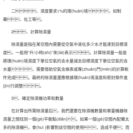
二、濕度要求≤%的環(huán)境，如制
藥、化工等。
2、計算除濕量
除濕量是指在某空間內需要從空氣中液化多少水才能達到目標濕
度，一般用“升/小時(shí)”來(lái)表示。計算除濕量一般是
將環(huán)境濕度下單位空氣的含水量減去目標濕度下單位空氣的含
水量，需要借助空氣含熵表或專(zhuān)門(mén)的計算軟
件完成。最終的除濕量還應根據環(huán)境溫度和密封條件進
(jìn)行調整。
3、確定
除濕機功率
和數量
在計算出所需除濕量后，我們還要在除濕機數量和單臺機器除
濕量之間找到一個(gè)平衡點(diǎn)。如果一個(gè)空間內配備太
多的除濕機，會(huì )影響對該空間的使用，造成不便；而