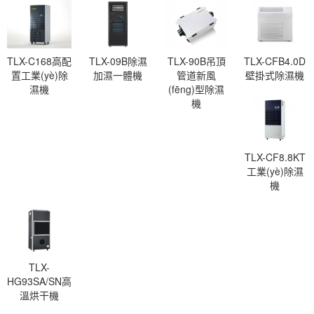
TLX-C168高配
TLX-09B除濕
TLX-90B吊頂
TLX-CFB4.0D
置工業(yè)除
加濕一體機
管道新風
壁掛式除濕機
濕機
(fēng)型除濕
機
TLX-CF8.8KT
工業(yè)除濕
機
TLX-
HG93SA/SN高
溫烘干機