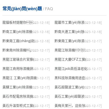
常見(jiàn)問(wèn)題
/ FAQ
龍貓板材提醒你，雨季裝修應特別注意防潮
龍巖市工業(yè)除濕機價(jià)格
[2023-12-18]
[2023-12-18]
黔南工業(yè)除濕機公司
黔南大連工業(yè)除濕機
[2023-12-18]
[2023-12-18]
黔東南工廠(chǎng)防潮除濕機，工業(yè)除濕機
黔東南工業(yè)除濕機公司
[2023-12-18]
[2023-12-17]
黔東南州除濕機，濕菱工業(yè)地下室抽濕機 庫房配電房除濕器
黑龍江除濕機，工業(yè)除濕機
[2023-12-17]
[2023-12-17]
黑龍江玻璃合片室專(zhuān)用組合型轉輪除濕機
黑龍江大慶CFZ工業(yè)除濕機濕菱除濕機品牌
[2023-12-17]
[2023-12-17]
黑龍江商用除濕機研發(fā)(回饋老顧客,2022已更新)
黑龍江pcb高低溫老化試驗箱
[2023-12-17]
[2023-12-17]
黑龍江 工業(yè)除濕機
黑科技除濕機用途在哪里，如何選購到合適的工業(yè)除濕機
[2023-12-17]
[2023-12-17]
黃驊工業(yè)除濕機】倉庫抽濕機】車(chē)間除濕器】
黃石超聲波工業(yè)加濕機，SL系列除濕機
[2023-12-17]
[2023-12-17]
黃石市配電房除濕機，工業(yè)抽濕機 恒溫恒濕非標機器
黃石工業(yè)超聲波加濕器，除濕機品牌
[2023-12-17]
[2023-12-17]
黃石升溫型柜式工業(yè)除濕機
黃梅天里，這些除濕防潮妙招學(xué)起來(lái)
[2023-12-17]
[2023-12-17]