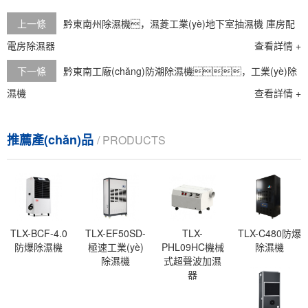
上一條
黔東南州除濕機，濕菱工業(yè)地下室抽濕機 庫房配
電房除濕器
查看詳情 +
下一條
黔東南工廠(chǎng)防潮除濕機，工業(yè)除
濕機
查看詳情 +
推薦產(chǎn)品
/ PRODUCTS
TLX-BCF-4.0
TLX-EF50SD-
TLX-
TLX-C480防爆
防爆除濕機
極速工業(yè)
PHL09HC機械
除濕機
除濕機
式超聲波加濕
器