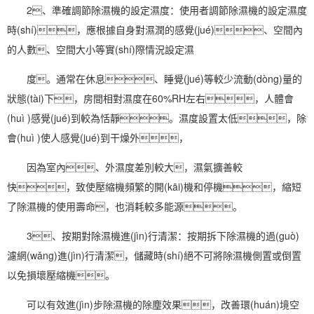
2、準確調節除濕機的設定濕度：使用者調節除濕機的設定濕度
時(shí)，應根據自身對濕潤的感覺(jué)、空間內
的人數、空間大小等實(shí)際情況設定濕
度。通常在休息、睡覺(jué)等較少流動(dòng)量的
狀態(tài)下，房間相對濕度在60%RH左右，人體會
(huì )感覺(jué)到較為恬靜。濕度設置太低，除
會(huì )使人感覺(jué)到干燥外，
因為室內、外濕度差別較大，
濕氣
擴善較
快，致使壓縮機頻繁的開(kāi)機和停機，縮短
了除濕機的使用壽命，也消耗較多能源。
3、按期對除濕機進(jìn)行清潔：按期拆下除濕機的過(guò)
濾網(wǎng)進(jìn)行清潔，儲藏時(shí)絕不可將除濕機側置或倒置
以免損壞壓縮機。
可以有效進(jìn)步除濕機的除塵效果，改善環(huán)境空