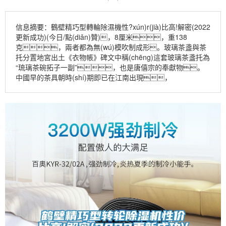
信息摘要：鶴壁精巧型轉輪除濕機性?xún)r(jià)比高!解密(2022
更新成功)(今日/點(diǎn)贊)，8厘米，重138
克，兩者都為無(wú)模吹制成形。玻璃茶盞與茶
托分置地宮出土《衣物帳》碑文中稱(chēng)這套玻璃茶盞托為
“琉璃茶碗拓子一副”，也是唐僖宗的奉獻物。
中國早的茶具朝時(shí)期即已在江南出現，