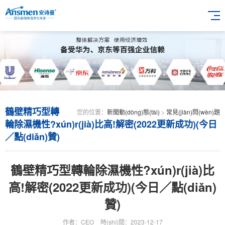
鶴壁精巧型轉
您的位置：
新聞動(dòng)態(tài)
>
常見(jiàn)問(wèn)題
輪除濕機性?xún)r(jià)比高!解密(2022更新成功)(今日
／點(diǎn)贊)
鶴壁精巧型轉輪除濕機性?xún)r(jià)比
高!解密(2022更新成功)(今日／點(diǎn)
贊)
作者：CEO
時(shí)間：2023-12-17