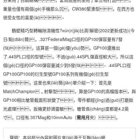
重量也僅有兩個(gè)手機那么沉，CW380緊湊型，在西方也
很受女性的喜愛(ài)。
鶴壁精巧型
轉輪除濕機
性?xún)r(jià)比高!解密(2022更新成功)(今
日/點(diǎn)贊)，.327FederalMag口徑的GP100彈容量有7發
(fā)，這算是一個(gè)優(yōu)勢。GP100還推出
了.44SPL口徑的型號，不過(guò).44SPL彈直徑較大，所以這
個(gè)口徑的GP100彈容量減少到5發(fā)。.44SPL口徑
GP100GP100的衍生型號GP100系列有幾個(gè)衍生型
號，這里也來(lái)簡(jiǎn)單介紹一下：首先是
MatchChampion，射擊型，算是GP100的高檔版本，與
GP100相比槍管截面形狀變了，零件都經(jīng)過(guò)打磨拋
光處理，扳機更舒適靈敏，槍管長(cháng)度都是4.2英
寸，口徑有.357Mag和10mmAuto（
需用月
夾）。
聲明：本站部分內容和圖片來(lái)源于互聯(lián)網