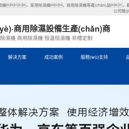
(yè)除濕機，家用除濕機，商用除濕機等產(chǎn)品，歡
公司簡(ji
yè)·商用除濕設備生產(chǎn)商
è)除濕機·商用除濕機·恒溫恒濕機·非標定制
解決方案
成功案例
服務(wù)支持