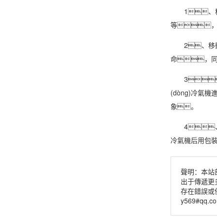
1、移動
等
2、移動(d
命，同
3、
(dòng)冷氣
象。
4、長(
冷氣機后用包
聲明：本站部
出于傳遞更多
存在錯誤或
y569#qq.