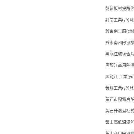
龍貓板材提醒
黔南工業(yè)
黑龍江玻璃合片
黑龍江商用除濕機
黑龍江 工業(y
黃石升溫型柜式
黃山高低溫濕熱試
黃山商用除濕