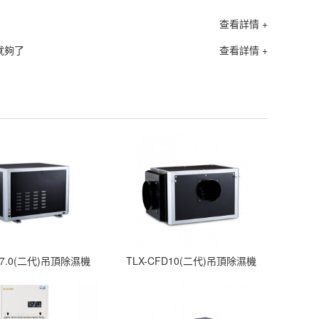
查看詳情 +
就夠了
查看詳情 +
D7.0(二代)吊頂除濕機
TLX-CFD10(二代)吊頂除濕機