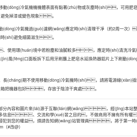
(dòng)冷氣機機機體表面有黏著(zhù)物或灰塵時(shí)，可
，避免掉漆或變色現象。
òng)冷氣機過(guò)濾網(wǎng)應定時(shí)清理干凈（約2周一
時(shí)避免細菌滋生。
使用環(huán)境中若粉塵和油膩較多，應定時(shí)清洗冷氣機
機進(jìn)風(fēng)口面板拆下后用牙刷蘸上肥皂水延換熱器鋁片上下刷動(dò
cháng)期不使用移動(dòng)冷氣機時(shí)，請將電源線(xiàn
裝箱把機器包好，存放于陰涼干爽處。
分內容和圖片來(lái)源于互聯(lián)網(wǎng)，經(jī
信息、交流和學(xué)習之目的，不做商用不擁有所有權，
侵犯到您的權益，煩請告知網(wǎng)站管理員，將于第一時(
com（#改@）