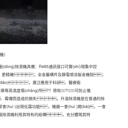
濕機）
dòng)
除濕
機具備：R485通訊接口可實(shí)現集中控
、更精確；全金屬構件及靜電噴涂鈑金機殼；
點(diǎn)，廣泛應用于科研、醫療衛
倉庫等
高濕度
場(chǎng)所?？筛咝?；可防止儀
、霉爛而造成的損失。
升溫除濕機
是在普通的除
ng)常會(huì )出現化霜功能，機器一會(huì )開(kāi)，一會
溫除濕
機利用其特有的結構，充分體現其特