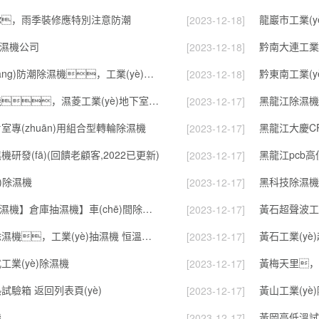
你，雨季裝修應特別注意防潮
龍巖市工業(yè
[2023-12-18]
除濕機公司
黔南大連工業(
[2023-12-18]
黔東南工廠(chǎng)防潮除濕機，工業(yè)除濕機
黔東南工業(y
[2023-12-18]
黔東南州除濕機，濕菱工業(yè)地下室抽濕機 庫房配電房除濕器
黑龍江除濕機
[2023-12-17]
室專(zhuān)用組合型轉輪除濕機
黑龍江大慶C
[2023-12-17]
研發(fā)(回饋老顧客,2022已更新)
黑龍江pcb
[2023-12-17]
è)除濕機
[2023-12-17]
黃驊工業(yè)除濕機】倉庫抽濕機】車(chē)間除濕器】
黃石超聲波工
[2023-12-17]
黃石市配電房除濕機，工業(yè)抽濕機 恒溫恒濕非標機器
黃石工業(y
[2023-12-17]
工業(yè)除濕機
黃梅天里，這
[2023-12-17]
驗箱 返回列表頁(yè)
[2023-12-17]
機
[2023-12-17]