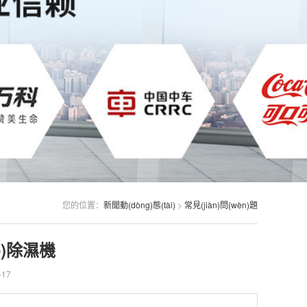
您的位置：
新聞動(dòng)態(tài)
>
常見(jiàn)問(wèn)題
)除濕機
-17