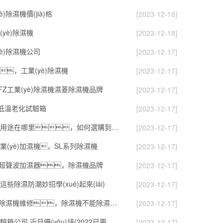
)除濕機價(jià)格
[2023-12-18]
yè)除濕機
[2023-12-18]
è)除濕機公司
[2023-12-17]
，工業(yè)除濕機
[2023-12-17]
FZ工業(yè)除濕機濕菱除濕機品牌
[2023-12-17]
高低溫老化試驗箱
[2023-12-17]
黑科技除濕機用途在哪里，如何選購到合適的工業(yè)除濕機
[2023-12-17]
業(yè)加濕機，SL系列除濕機
[2023-12-17]
è)超聲波加濕器，除濕機品牌
[2023-12-17]
些除濕防潮妙招學(xué)起來(lái)
[2023-12-17]
黃山工業(yè)除濕機維修，除濕機不能除濕怎么維修
[2023-12-17]
黃岡高低溫試驗箱公司.近日優(yōu)評(2022已更新)(今日／對比)
[2023-12-17]