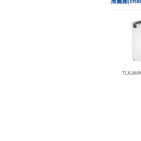
推薦產(chǎ
TLX-2