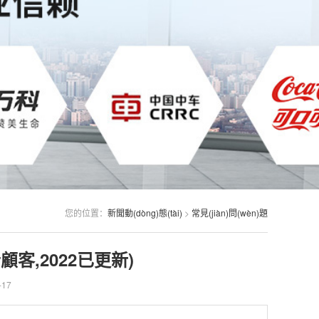
您的位置：
新聞動(dòng)態(tài)
>
常見(jiàn)問(wèn)題
顧客,2022已更新)
-17