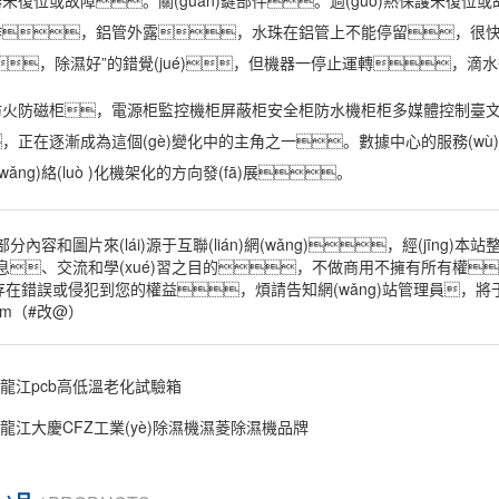
器
未復位或故障。關(guān)鍵部件。過(guò)熱保護未
，鋁管外露，水珠在鋁管上不能停留，很快就滴入
，除濕好”的錯覺(jué)，但機器一停止運轉，滴
磁柜，電源柜監控機柜屏蔽柜安全柜防水機柜柜多媒體控制臺文件柜
正在逐漸成為這個(gè)變化中的主角之一。數據中心的服務(wù)器網
(wǎng)絡(luò )化機架化的方向發(fā)展。
分內容和圖片來(lái)源于互聯(lián)網(wǎng)，經(jī
息、交流和學(xué)習之目的，不做商用不擁有所有權
標注存在錯誤或侵犯到您的權益，煩請告知網(wǎng)站管理員，將
com（#改@）
龍江pcb高低溫老化試驗箱
龍江大慶CFZ工業(yè)除濕機濕菱除濕機品牌