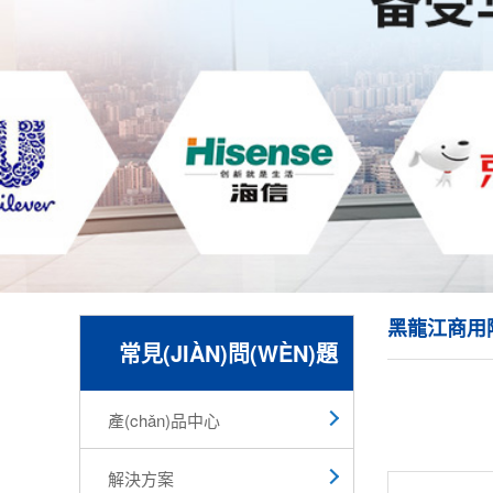
黑龍江商用除
常見(JIÀN)問(WÈN)題
產(chǎn)品中心
解決方案