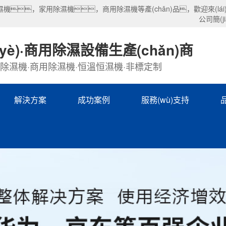
(yè)除濕機，家用除濕機，商用除濕機等產(chǎn)品，歡迎來(lái
公司簡(ji
yè)·商用除濕設備生產(chǎn)商
è)除濕機·商用除濕機·恒溫恒濕機·非標定制
解決方案
成功案例
服務(wù)支持