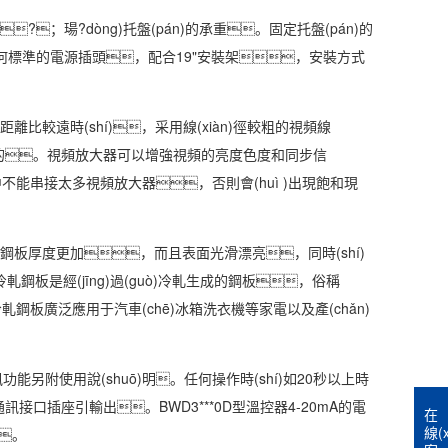
?；瑒?dòng)托盤(pán)的承重。固定托盤(pán)的
任何標準的電源插頭，配合19"安裝架，安裝方式
距離比較遠時(shí)，采用線(xiàn)徑較粗的視頻線
離傳輸目的。視頻放大器可以增強視頻的亮度色度和同步信
中不能串接太多視頻放大器，否則會(huì )出現飽和現
鋼板厚度更加，而且表面光滑漂亮，同時(shí)
板是經(jīng)過(guò)冷軋生成的鋼板，俗稱
軋鋼板廣泛應用于汽車(chē)冰箱洗衣機等家電以及產(chǎn)
功能另附使用說(shuō)明。任何操作時(shí)如20秒以上時
9通訊接口插座引輸出。BWD3***0D型溫控器4-20mA的電
在
線(x
。