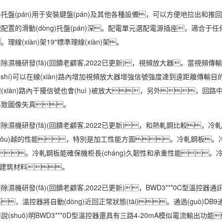
托盤(pán)用于安裝鍵盤(pán)及其他各種設備，可以方便地拉出和推回
配置的滑動(dòng)托盤(pán)深。配電單元選配電源插座，適合于
線(xiàn)架19"標準理線(xiàn)架。
用除濕機
研發(fā)(回饋老顧客,2022已更新)，視頻放大器。當視頻傳輸
，同時(shí)可以在線(xiàn)路內增加視頻放大器增強信號強度達到遠距
(xiàn)路內干擾信號也會(huì )被放大，另外，回路
導致圖像失真。
機研發(fā)(回饋老顧客,2022已更新)，和熱軋鋼比較，冷軋
yōu)越的性能，特別是加工性能方面。冷軋鋼板。冷軋鋼
板。冷軋鋼板能確保機柜長(cháng)久韌性和承重性能。冷
各種建筑材料。
研發(fā)(回饋老顧客,2022已更新)，BWD3***0C型溫控器通訊
鍵，溫控器將自動(dòng)近回正常狀態(tài)。通過(guò)DB
(shuō)明BWD3***0D型溫控器還具有三路4-20mA模似電流輸出功能