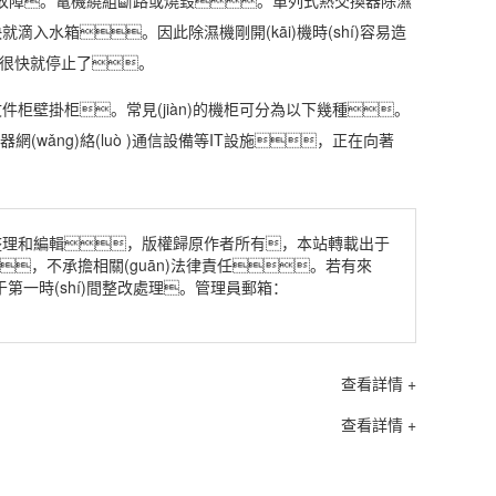
復位或故障。電機繞組斷路或燒毀。單列式熱交換器除濕
水箱。因此除濕機剛開(kāi)機時(shí)容易造
水很快就停止了。
壁掛柜。常見(jiàn)的機柜可分為以下幾種。
(wǎng)絡(luò )通信設備等IT設施，正在向著
ng)本站整理和編輯，版權歸原作者所有，本站轉載出于
，不承擔相關(guān)法律責任。若有來
于第一時(shí)間整改處理。管理員郵箱：
查看詳情 +
查看詳情 +