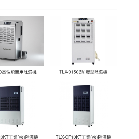
C90高性能商用除濕機
TLX-9156B防爆型除濕機
F20KT工業(yè)除濕機
TLX-CF10KT工業(yè)除濕機