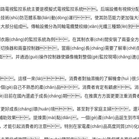
電視監控系統主要是模擬式電視監控系統。后端設備有視頻分配
技術(shù)防范體系聯(lián)動(dòng)運行，使其防范能力
大部分組成。傳輸設備分為同軸電纜雙絞線(xiàn)光纖三種類(lèi
chǎng)的監控系統為例，在其制衣車(chē)間安裝了兩臺全方位攝
換器和兩臺控制器，當廠(chǎng)長(cháng)需要了解車(chē
面，并通過(guò)操作控制器使攝像機對整個(gè)監控現場(chǎng)進(jì
。
。這樣一來(lái)，消費者對抽濕機的了解機會(huì )很
mǎi)一個(gè)自己不熟悉的產(chǎn)品，消費者肯定有顧慮
yè)目前在國內還處于成長(cháng)期，在推廣方方面更要注重消
成長(cháng)環(huán)境，甚至對于家庭主婦
等輔助效果。提煉賣(mài)點(diǎn)。一個(gè)產(chǎn)品誕生到市
，才能引起消費者的注意，特別在
家電產(chǎn)品
高度同質(zhì