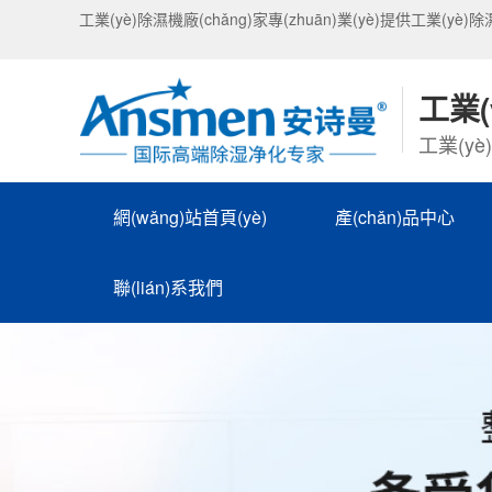
工業(yè)除濕機廠(chǎng)家專(zhuān)業(yè)提供工業
工業(
工業(y
網(wǎng)站首頁(yè)
產(chǎn)品中心
聯(lián)系我們