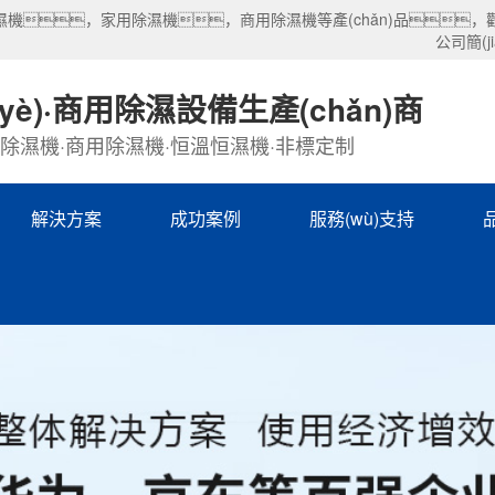
業(yè)除濕機，家用除濕機，商用除濕機等產(chǎn)品，歡
公司簡(ji
yè)·商用除濕設備生產(chǎn)商
è)除濕機·商用除濕機·恒溫恒濕機·非標定制
解決方案
成功案例
服務(wù)支持