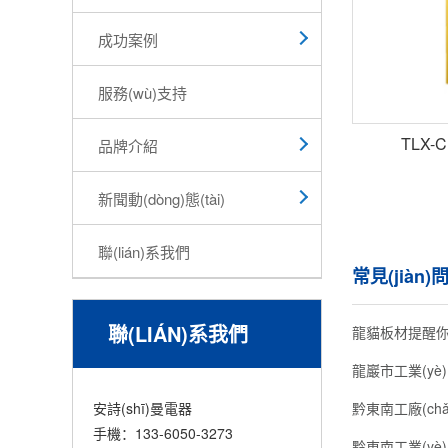
成功案例
服務(wù)支持
TLX-
品牌介紹
新聞動(dòng)態(tài)
聯(lián)系我們
常見(jiàn)
聯(LIÁN)系我們
龍巖市工業(yè)
安詩(shī)曼電器
手機：133-6050-3273
黔東南工業(yè