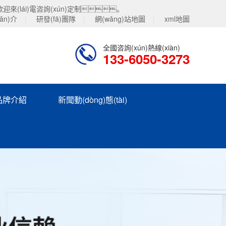
迎來(lái)電咨詢(xún)定制。
ǎn)介
|
研發(fā)團隊
|
網(wǎng)站地圖
|
xml地圖
全國咨詢(xún)熱線(xiàn)
133-6050-3273
品牌介紹
新聞動(dòng)態(tài)