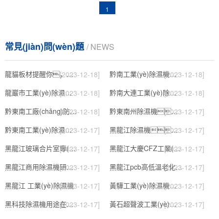
1
常見(jiàn)問(wèn)題
/ NEWS
龍貓板材提醒你，雨季裝修應特別注意防潮
黔南工業(yè)除濕機公司
[2023-12-18]
[2023-12-18]
龍巖市工業(yè)除濕機價(jià)格
黔南大連工業(yè)除濕機
[2023-12-18]
[2023-12-18]
黔東南工廠(chǎng)防潮除濕機，工業(yè)除濕機
黔東南州除濕機，濕菱工業(yè)地下室抽濕機 庫房配電房除濕器
[2023-12-18]
[2023-12-17]
黔東南工業(yè)除濕機公司
黑龍江除濕機，工業(yè)除濕機
[2023-12-17]
[2023-12-17]
黑龍江玻璃合片室專(zhuān)用組合型轉輪除濕機
黑龍江大慶CFZ工業(yè)除濕機濕菱除濕機品牌
[2023-12-17]
[2023-12-17]
黑龍江商用除濕機研發(fā)(回饋老顧客,2022已更新)
黑龍江pcb高低溫老化試驗箱
[2023-12-17]
[2023-12-17]
黑龍江 工業(yè)除濕機
黃驊工業(yè)除濕機】倉庫抽濕機】車(chē)間除濕器】
[2023-12-17]
[2023-12-17]
黑科技除濕機用途在哪里，如何選購到合適的工業(yè)除濕機
黃石超聲波工業(yè)加濕機，SL系列除濕機
[2023-12-17]
[2023-12-17]