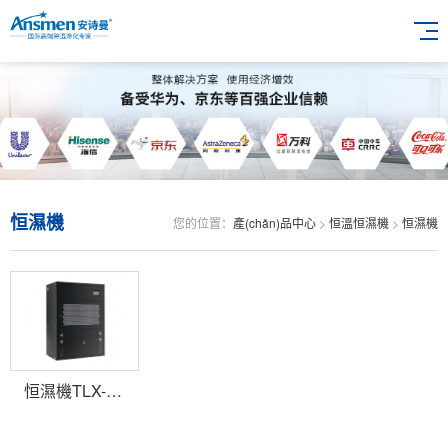
恒濕機
您的位置：
產(chǎn)品中心
>
恒溫恒濕機
>
恒濕機
恒濕機TLX-HSF7(10/20/30)