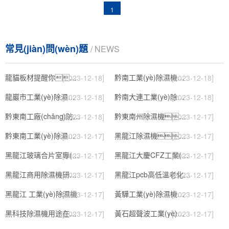
1
常見(jiàn)問(wèn)題
/ NEWS
龍貓板材提醒你，雨季裝修應特別注意防潮
黔南工業(yè)除濕機公司
[2023-12-18]
[2023-12-18]
龍巖市工業(yè)除濕機價(jià)格
黔南大連工業(yè)除濕機
[2023-12-18]
[2023-12-18]
黔東南工廠(chǎng)防潮除濕機，工業(yè)除濕機
黔東南州除濕機，濕菱工業(yè)地下室抽濕機 庫房配電房除濕器
[2023-12-18]
[2023-12-17]
黔東南工業(yè)除濕機公司
黑龍江除濕機，工業(yè)除濕機
[2023-12-17]
[2023-12-17]
黑龍江玻璃合片室專(zhuān)用組合型轉輪除濕機
黑龍江大慶CFZ工業(yè)除濕機濕菱除濕機品牌
[2023-12-17]
[2023-12-17]
黑龍江商用除濕機研發(fā)(回饋老顧客,2022已更新)
黑龍江pcb高低溫老化試驗箱
[2023-12-17]
[2023-12-17]
黑龍江 工業(yè)除濕機
黃驊工業(yè)除濕機】倉庫抽濕機】車(chē)間除濕器】
[2023-12-17]
[2023-12-17]
黑科技除濕機用途在哪里，如何選購到合適的工業(yè)除濕機
黃石超聲波工業(yè)加濕機，SL系列除濕機
[2023-12-17]
[2023-12-17]