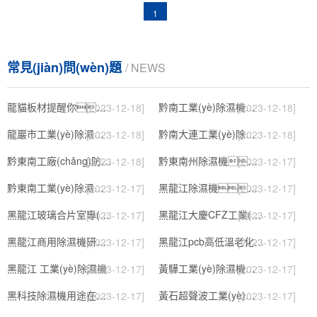
1
常見(jiàn)問(wèn)題
/ NEWS
龍貓板材提醒你，雨季裝修應特別注意防潮
黔南工業(yè)除濕機公司
[2023-12-18]
[2023-12-18]
龍巖市工業(yè)除濕機價(jià)格
黔南大連工業(yè)除濕機
[2023-12-18]
[2023-12-18]
黔東南工廠(chǎng)防潮除濕機，工業(yè)除濕機
黔東南州除濕機，濕菱工業(yè)地下室抽濕機 庫房配電房除濕器
[2023-12-18]
[2023-12-17]
黔東南工業(yè)除濕機公司
黑龍江除濕機，工業(yè)除濕機
[2023-12-17]
[2023-12-17]
黑龍江玻璃合片室專(zhuān)用組合型轉輪除濕機
黑龍江大慶CFZ工業(yè)除濕機濕菱除濕機品牌
[2023-12-17]
[2023-12-17]
黑龍江商用除濕機研發(fā)(回饋老顧客,2022已更新)
黑龍江pcb高低溫老化試驗箱
[2023-12-17]
[2023-12-17]
黑龍江 工業(yè)除濕機
黃驊工業(yè)除濕機】倉庫抽濕機】車(chē)間除濕器】
[2023-12-17]
[2023-12-17]
黑科技除濕機用途在哪里，如何選購到合適的工業(yè)除濕機
黃石超聲波工業(yè)加濕機，SL系列除濕機
[2023-12-17]
[2023-12-17]