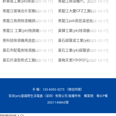
黔東南工業(yè)除濕機公司
黑龍江除濕機，工業(yè)除濕機
[2023-12-17]
[2023-12-17]
黑龍江玻璃合片室專(zhuān)用組合型轉輪除濕機
黑龍江大慶CFZ工業(yè)除濕機濕菱除濕機品牌
[2023-12-17]
[2023-12-17]
黑龍江商用除濕機研發(fā)(回饋老顧客,2022已更新)
黑龍江pcb高低溫老化試驗箱
[2023-12-17]
[2023-12-17]
黑龍江 工業(yè)除濕機
黃驊工業(yè)除濕機】倉庫抽濕機】車(chē)間除濕器】
[2023-12-17]
[2023-12-17]
黑科技除濕機用途在哪里，如何選購到合適的工業(yè)除濕機
黃石超聲波工業(yè)加濕機，SL系列除濕機
[2023-12-17]
[2023-12-17]
黃石市配電房除濕機，工業(yè)抽濕機 恒溫恒濕非標機器
黃石工業(yè)超聲波加濕器，除濕機品牌
[2023-12-17]
[2023-12-17]
黃石升溫型柜式工業(yè)除濕機
黃梅天里，這些除濕防潮妙招學(xué)起來(lái)
[2023-12-17]
[2023-12-17]
手 機：133-6050-3273 （微信同號）
安詩(shī)曼國際生活電器（深圳）有限公司 版權所有 備案號：
粵ICP備
2021149843號
RM新时代入口