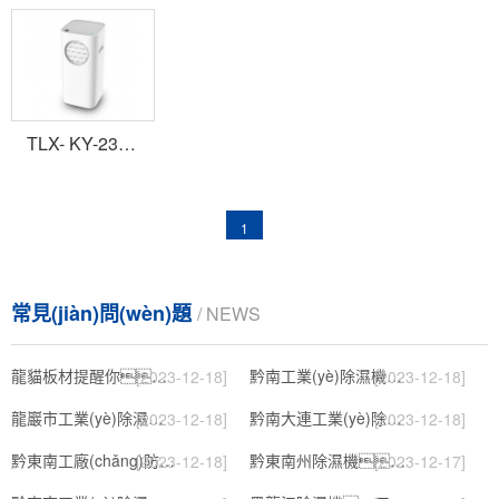
TLX- KY-23/03A移動(dòng)空調
1
常見(jiàn)問(wèn)題
/ NEWS
龍貓板材提醒你，雨季裝修應特別注意防潮
黔南工業(yè)除濕機公司
[2023-12-18]
[2023-12-18]
龍巖市工業(yè)除濕機價(jià)格
黔南大連工業(yè)除濕機
[2023-12-18]
[2023-12-18]
黔東南工廠(chǎng)防潮除濕機，工業(yè)除濕機
黔東南州除濕機，濕菱工業(yè)地下室抽濕機 庫房配電房除濕器
[2023-12-18]
[2023-12-17]