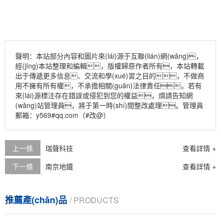
聲明：本站部分內容和圖片來(lái)源于互聯(lián)網(wǎng)，
經(jīng)本站整理和編輯，版權歸原作者所有，本站轉載
出于傳遞更多信息、交流和學(xué)習之目的，不做商
用不擁有所有權，不承擔相關(guān)法律責任。若有
來(lái)源標注存在錯誤或侵犯到您的權益，煩請告知網
(wǎng)站管理員，將于第一時(shí)間整改處理。管理員
郵箱：y569#qq.com（#改@）
上一條
瑞聲科技
查看詳情 +
下一條
南京地鐵
查看詳情 +
推薦產(chǎn)品
/ PRODUCTS