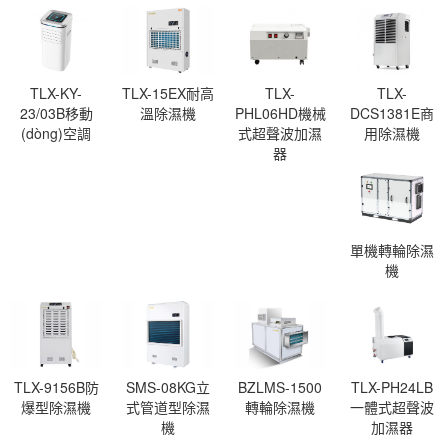
TLX-KY-
TLX-15EX耐高
TLX-
TLX-
23/03B移動
溫除濕機
PHL06HD機械
DCS1381E商
(dòng)空調
式超聲波加濕
用除濕機
器
單機轉輪除濕
機
TLX-9156B防
SMS-08KG立
BZLMS-1500
TLX-PH24LB
爆型除濕機
式管道型除濕
轉輪除濕機
一體式超聲波
機
加濕器