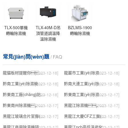
TLX-500單機
TLX-40M-D吊
BZLMS-1900
轉輪除濕機
頂管道調溫降
轉輪除濕機
溫除濕機
常見(jiàn)問(wèn)題
/ FAQ
龍貓板材提醒你，雨季裝修應特別注意防潮
龍巖市工業(yè)除濕機價(jià)格
[2023-12-18]
[2023-12-18]
黔南工業(yè)除濕機公司
黔南大連工業(yè)除濕機
[2023-12-18]
[2023-12-18]
黔東南工廠(chǎng)防潮除濕機，工業(yè)除濕機
黔東南工業(yè)除濕機公司
[2023-12-18]
[2023-12-17]
黔東南州除濕機，濕菱工業(yè)地下室抽濕機 庫房配電房除濕器
黑龍江除濕機，工業(yè)除濕機
[2023-12-17]
[2023-12-17]
黑龍江玻璃合片室專(zhuān)用組合型轉輪除濕機
黑龍江大慶CFZ工業(yè)除濕機濕菱除濕機品牌
[2023-12-17]
[2023-12-17]
黑龍江商用除濕機研發(fā)(回饋老顧客,2022已更新)
黑龍江pcb高低溫老化試驗箱
[2023-12-17]
[2023-12-17]