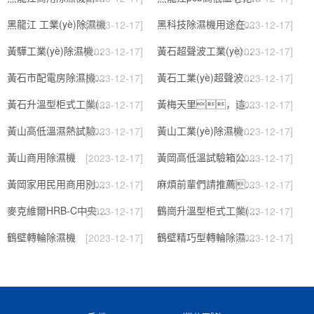
黑龍江 工業(yè)除濕機
黑科技除濕機用途在哪里，如何選購到合適的工業(yè)除濕機
[2023-12-17]
[2023-12-17]
黃驊工業(yè)除濕機】倉庫抽濕機】車(chē)間除濕器】
黃石超聲波工業(yè)加濕機，SL系列除濕機
[2023-12-17]
[2023-12-17]
黃石市配電房除濕機，工業(yè)抽濕機 恒溫恒濕非標機器
黃石工業(yè)超聲波加濕器，除濕機品牌
[2023-12-17]
[2023-12-17]
黃石升溫型柜式工業(yè)除濕機
黃梅天里，這些除濕防潮妙招學(xué)起來(lái)
[2023-12-17]
[2023-12-17]
黃山高低溫濕熱試驗箱 返回列表頁(yè)
黃山工業(yè)除濕機維修，除濕機不能除濕怎么維修
[2023-12-17]
[2023-12-17]
黃山商用除濕機
黃岡高低溫試驗箱公司.近日優(yōu)評(2022已更新)(今日／對比)
[2023-12-17]
[2023-12-17]
黃岡家用民用商用別墅除濕機
麻煩前輩們請推薦！南寧商用鋰電轉輪除濕機有哪些品牌，鋰電轉輪除濕機如何選？？
[2023-12-17]
[2023-12-17]
麥克維爾HRB-C中央除濕新風(fēng)機測評：除濕+凈化，一臺就夠了
鶴崗升溫型柜式工業(yè)除濕機
[2023-12-17]
[2023-12-17]
鶴壁轉輪除濕機
鶴壁精巧型轉輪除濕機性?xún)r(jià)比高!解密(2022更新成功)(今日／點(diǎn)贊)
[2023-12-17]
[2023-12-17]