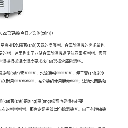
)2022已更新(今日／咨詢(xún))）
ún))星雪-制冷,隨著(zhù)天氣的變暖，倉庫
除濕機
的需求量也
要的。這里列出了八條
倉庫除濕機
選購注意事項，您可
庫除濕機根據溫度
濕度
要求來(lái)選擇倉庫除濕。
盤(pán)管，水流通暢，便于實(shí)施冷
g)久耐用，充分機組使用壽命；
泳池
水回路和
)著(zhù)聽(tīng)聽(tīng)噪音也是很有必要
右的，那肯定是劣質(zhì)除濕機。由于有壓縮機