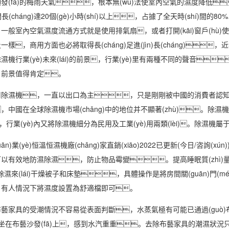
ā)的梅雨天氣，根本無(wú)法使室內空氣的濕度降低。樂(
間長(cháng)達20個(gè)小時(shí)以上，占據了全天時(shí)間的
般室內空氣濕度流通方式就是使用排氣扇，或者打開(kāi)窗戶(hù)使空氣
一樣，商用方面也必將取得長(cháng)足進(jìn)長(cháng)，近
濕機行業(yè)
未來(lái)的前景，行業(yè)里有兩種不同的聲音。由
，前景值得肯定。
用除濕機
，一直以出口為主，只是剛剛被中國的消費者認知
中國在全球除濕機市場(chǎng)中的地位并不顯著(zhù)。除濕機產
，行業(yè)內又將除濕機細分為民用及工業(yè)用兩類(lèi)。除濕
n)業(yè)恒溫
恒濕機
廠(chǎng)家直銷(xiāo)2022已更新(今日/咨詢(
以有效地防濕除濕，防止物品霉變。提高睡眠質(zhì)量
除濕
來(lái)干燥被子和床墊，具體操作是將房間關(guān)門(
，有人情況下將濕度設置為舒適檔即可。
藝家具的受潮情況不容易從表面判斷，水蒸氣極有可能已通過(guò)布
坐在布藝沙發(fā)上，感到水汽重重。去除布藝家具的潮濕狀況只能用