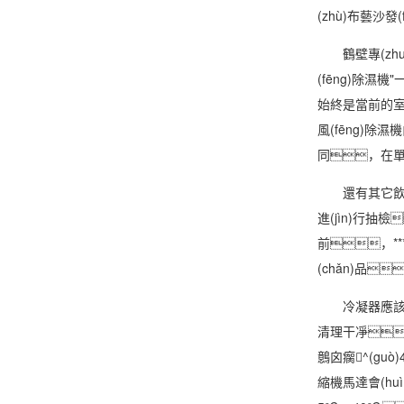
(zhù)布藝沙
鶴壁專(zhuān
(fēng)除濕機
"
始終是當前的
風(fēng)
同，在單
還有其它飲用水
進(jìn)行
前，**
(chǎn)品
冷凝器應該時(
清理干凈
鷾囟瘸^(guò
縮機馬達會(hu