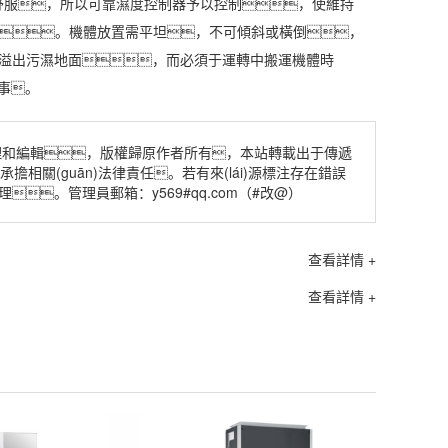
不舒服，所以可靠
濕度控制
器予以控制，使維持
。機體放置需平坦，不可傾斜或橫倒，
，為免溢出污濕地面，而必須于運轉中搬運機體時
意事。
g)本站整理和編輯，版權歸原作者所有，本站轉載出于傳遞
相關(guān)法律責任。若有來(lái)源標注存在錯誤
。管理員郵箱：y569#qq.com（#改@）
查看詳情 +
查看詳情 +