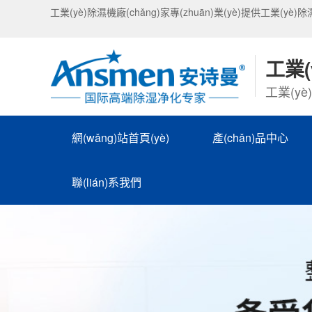
工業(yè)除濕機廠(chǎng)家專(zhuān)業(yè)提供工
工業(
工業(y
網(wǎng)站首頁(yè)
產(chǎn)品中心
聯(lián)系我們