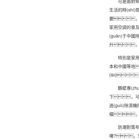
可是面對頻發(f
生活的時(shí)
要，一
家用
空調
的普及
(guān)于中國
除
升
特別是
家
本和中國等地，
(lèi)
鶴壁專(zhuā
下，可
過(guò)
除濕機
檔
防潮
對策布
嚰?。