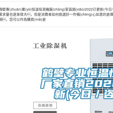
專(zhuān)業(yè)恒溫恒濕機廠(chǎng)家直銷(xiāo)2022已更新(今
需求量也逐漸增大，但是消費者如何挑選好一件稱(chēng)心如意的
，您可以作為購買(mǎi)倉