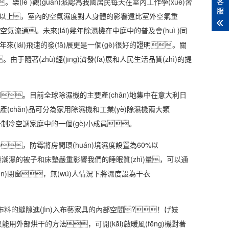
客
lè )觀(guān)派認為我國居民每天在室內工作學(xué)習
服
80%以上，室內的
空氣濕度
對人身體的影響遠比室外空氣重
流通。未來(lái)幾年除濕機在中庭中的普及會(huì )同
年來(lái)飛速的發(fā)展更是一個(gè)很好的證明。關
于隨著(zhù)經(jīng)濟發(fā)展和人民生活品質(zhì)的提
。目前全球除濕機的主要產(chǎn)地集中在意大利日
(chǎn)品可分為
家用除濕
機和
工業(yè)除濕機
兩大類
機屬于制冷空調家庭中的一個(gè)小成員。
xún))，防霉將房間環(huán)境濕度設置為60%以
潮濕的被子和床墊嚴重影響我們的睡眠質(zhì)量，可以通
mén)閉窗，無(wú)人情況下將濕度設為干衣
料的縫隙進(jìn)入布藝家具的內部空間?！げ妓
外部烘干的方法，可開(kāi)啟暖風(fēng)機對著