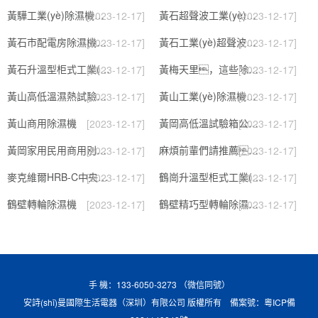
黃驊工業(yè)除濕機】倉庫抽濕機】車(chē)間除濕器】
黃石超聲波工業(yè)加濕機，SL系列除濕機
[2023-12-17]
[2023-12-17]
黃石市配電房除濕機，工業(yè)抽濕機 恒溫恒濕非標機器
黃石工業(yè)超聲波加濕器，除濕機品牌
[2023-12-17]
[2023-12-17]
黃石升溫型柜式工業(yè)除濕機
黃梅天里，這些除濕防潮妙招學(xué)起來(lái)
[2023-12-17]
[2023-12-17]
黃山高低溫濕熱試驗箱 返回列表頁(yè)
黃山工業(yè)除濕機維修，除濕機不能除濕怎么維修
[2023-12-17]
[2023-12-17]
黃山商用除濕機
黃岡高低溫試驗箱公司.近日優(yōu)評(2022已更新)(今日／對比)
[2023-12-17]
[2023-12-17]
黃岡家用民用商用別墅除濕機
麻煩前輩們請推薦！南寧商用鋰電轉輪除濕機有哪些品牌，鋰電轉輪除濕機如何選？？
[2023-12-17]
[2023-12-17]
麥克維爾HRB-C中央除濕新風(fēng)機測評：除濕+凈化，一臺就夠了
鶴崗升溫型柜式工業(yè)除濕機
[2023-12-17]
[2023-12-17]
鶴壁轉輪除濕機
鶴壁精巧型轉輪除濕機性?xún)r(jià)比高!解密(2022更新成功)(今日／點(diǎn)贊)
[2023-12-17]
[2023-12-17]
手 機：133-6050-3273 （微信同號）
安詩(shī)曼國際生活電器（深圳）有限公司 版權所有 備案號：
粵ICP備