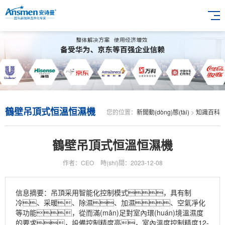
鶴壁吊頂式恒溫恒濕機
您的位置：
新聞動(dòng)態(tài)
>
知識百科
鶴壁吊頂式恒溫恒濕機
作者：CEO
時(shí)間：2023-12-08
信息摘要：吊頂采用智能化控制模式，具有制
冷、采暖、除濕、加濕、空氣凈化
等功能，從而滿(mǎn)足對室內環(huán)境溫濕度
的要求，設備控制精度高，室內溫度控制精度12-