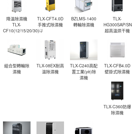
降溫除濕機
TLX-CFT4.0D
BZLMS-1400
TLX-
TLX-
手推式除濕機
轉輪除濕機
HG300SAP/SN
CF10(12/15/20/30)/J
超高溫烘干機
組合型轉輪除
TLX-08EX耐高
TLX-C240高配
TLX-CFB4.0D
濕機
溫除濕機
置工業(yè)除
壁掛式除濕機
濕機
TLX-C360防爆
除濕機