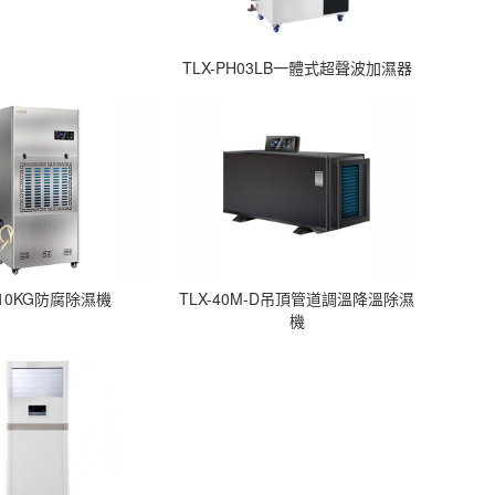
TLX-PH03LB一體式超聲波加濕器
-10KG防腐除濕機
TLX-40M-D吊頂管道調溫降溫除濕
機