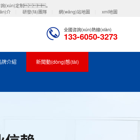
電咨詢(xún)定制。
ǎn)介
|
研發(fā)團隊
|
網(wǎng)站地圖
|
xml地圖
全國咨詢(xún)熱線(xiàn)
133-6050-3273
品牌介紹
新聞動(dòng)態(tài)