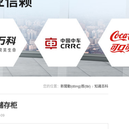
您的位置：
新聞動(dòng)態(tài)
>
知識百科
儲存柜
-09