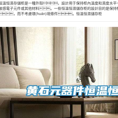
恒溫恒濕存儲柜是一種外殼，設計用于保持柜內溫度和濕度水平一致
敏感電子元件或其他材料。一些恒溫恒濕儲存柜的設計目的是保持
，而不考慮環(huán)境條件。恒溫恒濕儲存柜