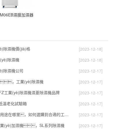
PHM06EB濕膜加濕器
)除濕機價(jià)格
[2023-12-18]
yè)除濕機
[2023-12-18]
è)除濕機公司
[2023-12-17]
，工業(yè)除濕機
[2023-12-17]
FZ工業(yè)除濕機濕菱除濕機品牌
[2023-12-17]
高低溫老化試驗箱
[2023-12-17]
黑科技除濕機用途在哪里，如何選購到合適的工業(yè)除濕機
[2023-12-17]
業(yè)加濕機，SL系列除濕機
[2023-12-17]