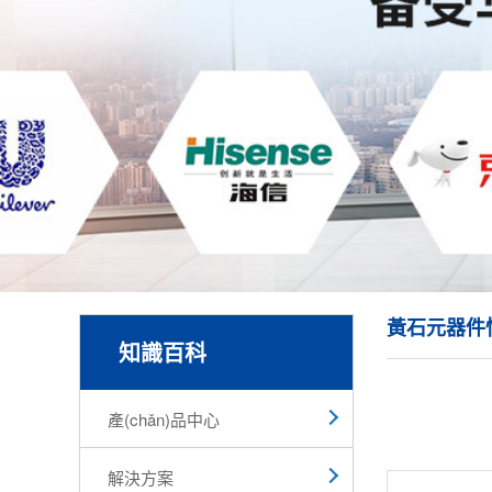
黃石元器件
知識百科
產(chǎn)品中心
解決方案