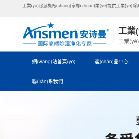
工業(yè)除濕機廠(chǎng)家專(zhuān)業(yè)提供工業
工業(
工業(y
網(wǎng)站首頁(yè)
產(chǎn)品中心
聯(lián)系我們