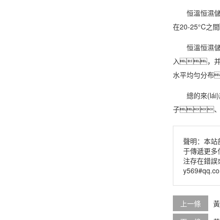
恒溫恒濕儲存
在20-25°
恒溫恒濕儲存柜
入，并
水平均勻分布
總的來(lái)
子、制
聲明：本站部
于傳遞更多信
注存在錯誤
y569#qq.
上一條
黃