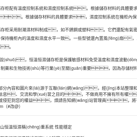
柜配有溫度控制系統和
濕度控制
系統。根據儲存材料的具體要
C之間。根據儲存材料的具體要求，濕度控制系統在機柜內
采用耐潮濕材料制成，如不銹鋼或塑料。它們還配有氣密門(mé
保持機柜內的溫度和濕度水平一致。一些型號還內置風(fēng)扇，
。
說(shuō)，恒溫恒濕儲存柜是保護敏感材料免受溫度和濕度波動(dòn
藥和生物技術(shù)等行業(yè)至關(guān)重要，因為存儲
分內容和圖片來(lái)源于互聯(lián)網(wǎng)，經(jīng
息、交流和學(xué)習之目的，不做商用不擁有所有權
或侵犯到您的權益，煩請告知網(wǎng)站管理員，將于
com（#改@）
山恒溫恒濕稱(chēng)重系統 性能穩定