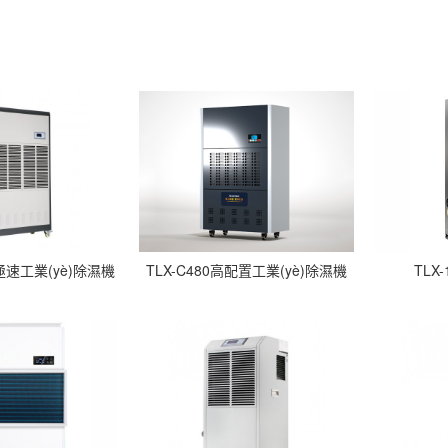
D極速工業(yè)除濕機
TLX-C480高配置工業(yè)除濕機
TLX