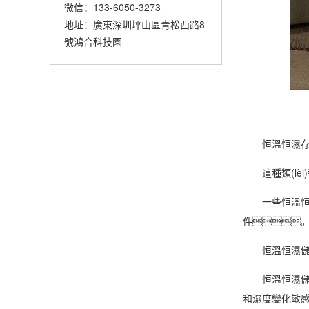
微信：133-6050-3273
地址：廣東深圳坪山區青松西路8
號鴻合科技園
恒溫恒濕
這種類(lèi
一些恒溫恒濕
件
恒溫恒濕儲存
恒溫恒濕儲存柜
和濕度變化敏