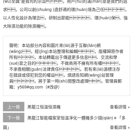
(wù)至誠”是我司的宗旨，用戶(hù)的滿(mǎn)意是我們的追
求。公司以創(chuàng )造舒適的環(huán)境為己任，
以人性化設計為理念，研制出節能、環(huán)保、強
大除濕功能的除濕機。
聲明：本站部分內容和圖片來(lái)源于互聯(lián)網
(wǎng)，經(jīng)本站整理和編輯，版權歸原作者
所有，本站轉載出于傳遞更多信息、交流和學
(xué)習之目的，不做商用不擁有所有權，
不承擔相關(guān)法律責任。若有來(lái)源標注存
在錯誤或侵犯到您的權益，煩請告知網(wǎng)站管理
員，將于第一時(shí)間整改處理。管理員郵
箱：y569#qq.com（#改@）
上一條
黑龍江恒溫恒濕機
查看詳情 +
下一條
黑龍江智能檔案室恒溫凈化一體機多少錢(qián)＊「多
圖」
查看詳情 +