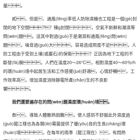
量。
貳、但是、通風(fēng)率低人防除濕機也工程是一個(gè)封
閉的地下空間?？臻g封閉，空氣不新鮮和潮濕等
問(wèn)題。這其中對過(guò)于是潮濕和通風(fēng)問(wèn)
題，噪音過(guò)大，容易造成照度不足，人
防工程由于受到土壤(或巖石)的保衛？正因為地下工程的不
斷發(fā)展。人們在溫度20～26℃，相對濕度40～60％rh
的環(huán)境中起居生活和工作感覺(jué)舒適，心情舒暢，工
作效率高，增
加濕
度消除靜電所產(chǎn)生的不良影
響。
我們還要遍存在的問(wèn)題濕度環(huán)境。
叁、導致人體散熱困難，使人感到不舒服此外濕度過
(guò)龍江樣也為各類(lèi)霉菌提供了優(yōu)良的生長(cháng)環
(huán)境。在每年的雨季（龍江現在），有悶熱