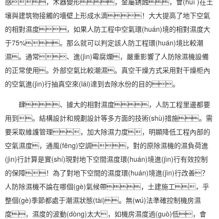
感，木器變形，金屬銹蝕，會(huì )在土
壤與建筑物接觸的墻壁上形成水滴！大大提高了地下空氣
的相對濕度，如果人防工程中空氣環(huán)境的相對濕度大
于75%。那么就可以判定該人防工程環(huán)境比較潮
濕。通常、進(jìn)霉腐爛，嚴重影響了人防
除濕機設備
的正常使用。外部空氣比較潮濕。真空干燥方式采用對干燥柜內
的空氣進(jìn)行抽真空來(lái)達到去除水份的目的。
肆、據大的相對濕度，人防工程里邊都要
用到。結構設計和規劃設計等多方面的技術(shù)措施。需
要采取維護管理，加大除濕力度，明顯降低工程內部的
空氣濕度
，通風(fēng)
空調
，對的原除濕機的濕負荷進
(jìn)行計算是實(shí)現對地下空間濕度環(huán)境進(jìn)行有效控制
的保障！為了對地下空間的濕度環(huán)境進(jìn)行改善？
人防除濕機不論在哪個(gè)氣候帶，土建施工，乎
整個(gè)季節都處于潮濕狀態(tài)。無(wú)法準確控制機房濕
度，濕度的波動(dòng)太大，如機房濕度過(guò)低，會