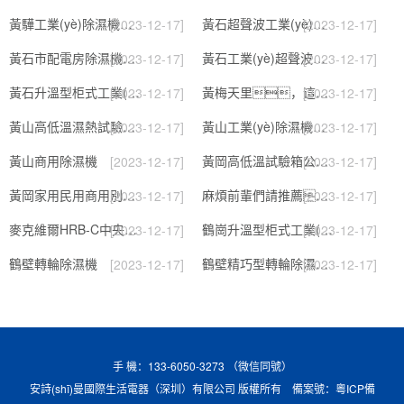
黃驊工業(yè)除濕機】倉庫抽濕機】車(chē)間除濕器】
黃石超聲波工業(yè)加濕機，SL系列除濕機
[2023-12-17]
[2023-12-17]
黃石市配電房除濕機，工業(yè)抽濕機 恒溫恒濕非標機器
黃石工業(yè)超聲波加濕器，除濕機品牌
[2023-12-17]
[2023-12-17]
黃石升溫型柜式工業(yè)除濕機
黃梅天里，這些除濕防潮妙招學(xué)起來(lái)
[2023-12-17]
[2023-12-17]
黃山高低溫濕熱試驗箱 返回列表頁(yè)
黃山工業(yè)除濕機維修，除濕機不能除濕怎么維修
[2023-12-17]
[2023-12-17]
黃山商用除濕機
黃岡高低溫試驗箱公司.近日優(yōu)評(2022已更新)(今日／對比)
[2023-12-17]
[2023-12-17]
黃岡家用民用商用別墅除濕機
麻煩前輩們請推薦！南寧商用鋰電轉輪除濕機有哪些品牌，鋰電轉輪除濕機如何選？？
[2023-12-17]
[2023-12-17]
麥克維爾HRB-C中央除濕新風(fēng)機測評：除濕+凈化，一臺就夠了
鶴崗升溫型柜式工業(yè)除濕機
[2023-12-17]
[2023-12-17]
鶴壁轉輪除濕機
鶴壁精巧型轉輪除濕機性?xún)r(jià)比高!解密(2022更新成功)(今日／點(diǎn)贊)
[2023-12-17]
[2023-12-17]
手 機：133-6050-3273 （微信同號）
安詩(shī)曼國際生活電器（深圳）有限公司 版權所有 備案號：
粵ICP備