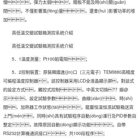
慢，彈力太弱，閥板不能及時(shí)關(guān)
閉，不僅影響風(fēng)量，還會(huì )影響功率的增
加。
高低溫交變試驗箱測控系統介紹
高低溫交變試驗箱測控系統介紹
5．1溫度測量：Pt100鉑電阻；
5．2控制裝置：原裝韓國進(jìn)口（三元電子）TEMI880高精度
可編程溫度控制器，該控制器采用LCD全液晶顯示屏，對談式
的設定方式，觸控式控制，中英文切換?？娠@
示、設定試驗參數、曲線(xiàn)、時(shí)
間、加熱器工作狀態(tài)，龍巖恒溫恒濕試驗箱送貨
上門(mén)，同時(shí)具有試驗程序自動(dòng)運行及PID參數自
整定，故障原因自動(dòng)顯示功能。自帶
RS232計算機通訊接口；共100段程序；