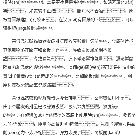
損時(shí)，需要更換磨損件，如活塞環(huán)
等。如安裝不正確，間隙也不合適，應
根據圖紙進(jìn)行校正。在沒(méi)有圖紙的下，可以
獲得經(jīng)驗數據。
高低溫試驗箱壓縮機吸排氣閥故障影響排氣量，金屬碎片或
其他雜物落在閥座和閥板之間，導致關(guān)閉不嚴
謹，導致漏氣。這不僅影響排氣量，還影響間
隙壓力和溫度的變化。這個(gè)問(wèn)題可能是制造中的
質(zhì)量問(wèn)題造成的，比如閥板翹曲，閥
座和閥板磨損嚴重導致漏氣。
高低溫試驗箱壓縮機轉速降低排量，空壓機使用不當。
由于空壓機的排量是根據海拔、吸氣溫度、濕度設計
的，在超過(guò)上述標準的高原上使用時(shí)，吸氣壓
力的降低，排量必然會(huì )降低。氣閥的彈簧力與氣
動(dòng)力不太匹配。彈力太強了，閥板開(kāi)啟