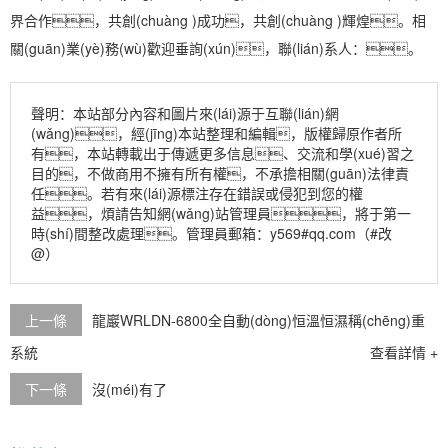
界合作，共創(chuàng )成功，共創(chuàng )輝煌。相
關(guān)業(yè)務(wù)歡迎垂詢(xún)，聯(lián)系人：。
聲明：本站部分內容和圖片來(lái)源于互聯(lián)網
(wǎng)，經(jīng)本站整理和編輯，版權歸原作者所
有，本站轉載出于傳遞更多信息、交流和學(xué)習之
目的，不做商用不擁有所有權，不承擔相關(guān)法律責
任。若有來(lái)源標注存在錯誤或侵犯到您的權
益，煩請告知網(wǎng)站管理員，將于第一
時(shí)間整改處理。管理員郵箱：y569#qq.com（#改
@）
上一條
龍巖WRLDN-6800全自動(dòng)恒溫恒濕稱(chēng)重
系統
查看詳情 +
下一條
沒(méi)有了