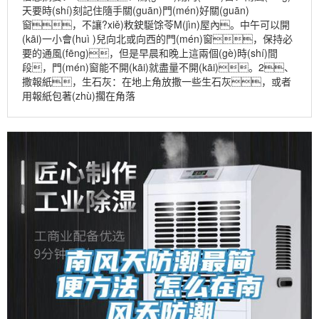
天要時(shí)刻記住隨手關(guān)門(mén)好關(guān)
窗，不讓?xiě)敉鉂駳馀苓M(jìn)屋內。中午可以開
(kāi)一小會(huì )兒向北或向西的門(mén)窗，保持必
要的通風(fēng)，但是早晨和晚上這兩個(gè)時(shí)間
段，門(mén)窗能不開(kāi)就盡量不開(kāi)。2、
撒報紙，生石灰：在地上角放撒一些生石灰，或者
用報紙包著(zhù)擱在角落