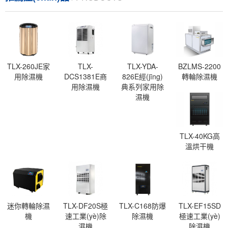
TLX-260JE家
TLX-
TLX-YDA-
BZLMS-2200
用除濕機
DCS1381E商
826E經(jīng)
轉輪除濕機
用除濕機
典系列家用除
濕機
TLX-40KG高
溫烘干機
迷你轉輪除濕
TLX-DF20S極
TLX-C168防爆
TLX-EF15SD
機
速工業(yè)除
除濕機
極速工業(yè)
濕機
除濕機