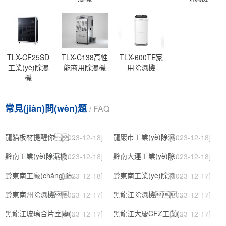
TLX-CF25SD
TLX-C138高性
TLX-600TE家
工業(yè)除濕
能商用除濕機
用除濕機
機
常見(jiàn)問(wèn)題
/ FAQ
龍貓板材提醒你，雨季裝修應特別注意防潮
龍巖市工業(yè)除濕機價(jià)格
[2023-12-18]
[2023-12-18]
黔南工業(yè)除濕機公司
黔南大連工業(yè)除濕機
[2023-12-18]
[2023-12-18]
黔東南工廠(chǎng)防潮除濕機，工業(yè)除濕機
黔東南工業(yè)除濕機公司
[2023-12-18]
[2023-12-17]
黔東南州除濕機，濕菱工業(yè)地下室抽濕機 庫房配電房除濕器
黑龍江除濕機，工業(yè)除濕機
[2023-12-17]
[2023-12-17]
黑龍江玻璃合片室專(zhuān)用組合型轉輪除濕機
黑龍江大慶CFZ工業(yè)除濕機濕菱除濕機品牌
[2023-12-17]
[2023-12-17]