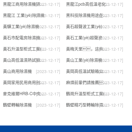
黑龍江商用除濕機研發(fā)(回饋老顧客,2022已更新)
黑龍江pcb高低溫老化試驗箱
[2023-12-17]
[2023-12-17]
黑龍江 工業(yè)除濕機
黑科技除濕機用途在哪里，如何選購到合適的工業(yè)除濕機
[2023-12-17]
[2023-12-17]
黃驊工業(yè)除濕機】倉庫抽濕機】車(chē)間除濕器】
黃石超聲波工業(yè)加濕機，SL系列除濕機
[2023-12-17]
[2023-12-17]
黃石市配電房除濕機，工業(yè)抽濕機 恒溫恒濕非標機器
黃石工業(yè)超聲波加濕器，除濕機品牌
[2023-12-17]
[2023-12-17]
黃石升溫型柜式工業(yè)除濕機
黃梅天里，這些除濕防潮妙招學(xué)起來(lái)
[2023-12-17]
[2023-12-17]
黃山高低溫濕熱試驗箱 返回列表頁(yè)
黃山工業(yè)除濕機維修，除濕機不能除濕怎么維修
[2023-12-17]
[2023-12-17]
黃山商用除濕機
黃岡高低溫試驗箱公司.近日優(yōu)評(2022已更新)(今日／對比)
[2023-12-17]
[2023-12-17]
黃岡家用民用商用別墅除濕機
麻煩前輩們請推薦！南寧商用鋰電轉輪除濕機有哪些品牌，鋰電轉輪除濕機如何選？？
[2023-12-17]
[2023-12-17]
麥克維爾HRB-C中央除濕新風(fēng)機測評：除濕+凈化，一臺就夠了
鶴崗升溫型柜式工業(yè)除濕機
[2023-12-17]
[2023-12-17]
鶴壁轉輪除濕機
鶴壁精巧型轉輪除濕機性?xún)r(jià)比高!解密(2022更新成功)(今日／點(diǎn)贊)
[2023-12-17]
[2023-12-17]