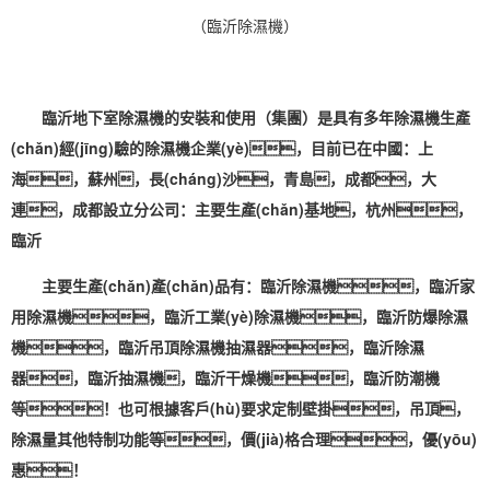
（臨沂除濕機）
臨沂地下室除濕機的安裝和使用（集團）是具有多年除濕機生產
(chǎn)經(jīng)驗的除濕機企業(yè)，目前已在中國：
上
海，蘇州，長(cháng)沙，青島，成都，大
連，成都設立分公司：
主要生產(chǎn)基地，杭州，
臨沂
主要生產(chǎn)產(chǎn)品有：
臨沂除濕機，臨沂家
用除濕機，臨沂工業(yè)除濕機，臨沂防爆除濕
機，臨沂吊頂除濕機
抽濕器，臨沂除濕
器，臨沂抽濕機，臨沂干燥機，臨沂防潮機
等！
也可根據客戶(hù)要求定制壁掛，吊頂，
除濕量其他特制功能等，價(jià)格合理，優(yōu)
惠！