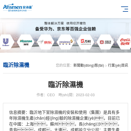
臨沂除濕機
您的位置：
新聞動(dòng)態(tài)
>
行業(yè)資訊
臨沂除濕機
作者：CEO
時(shí)間：2023-02-03
信息摘要：臨沂地下室除濕機的安裝和使用（集團）是具有多
年除濕機生產(chǎn)經(jīng)驗的除濕機企業(yè)，目前已
在中國：上海，蘇州，長(cháng)沙，
青島，成都，大連，成都設立分公司：主要生產