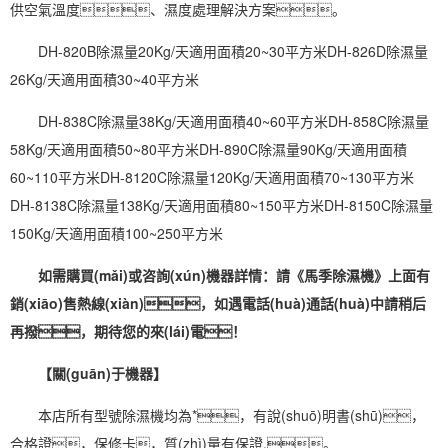
供空氣溫度、濕度處理解決方案。
DH-820B除濕量20Kg/天適用面積20~30平方米DH-826D除濕量
26Kg/天適用面積30~40平方米
DH-838C除濕量38Kg/天適用面積40~60平方米DH-858C除濕量
58Kg/天適用面積50~80平方米DH-890C除濕量90Kg/天適用面積
60~110平方米DH-8120C除濕量120Kg/天適用面積70~130平方米
DH-8138C除濕量138Kg/天適用面積80~150平方米DH-8150C除濕量
150Kg/天適用面積100~250平方米
如需購買(mǎi)或咨詢(xún)機器詳情：請《
馬季除濕機
》上面有
銷(xiāo)售熱線(xiàn)，
如遇電話(huà)通話(huà)中請稍后
再撥，期待您的來(lái)電！
【關(guān)于機器】
本店所有型號除濕機均為*，有說(shuō)明書(shū)，
合格證，保修卡，質(zhì)量有保證.。