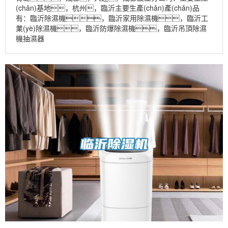
(chǎn)基地，杭州，臨沂主要生產(chǎn)產(chǎn)品
有：臨沂除濕機，臨沂家用除濕機，臨沂工
業(yè)除濕機，臨沂防爆除濕機，臨沂吊頂除濕
機抽濕器