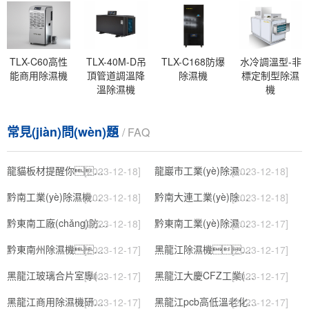
TLX-C60高性
TLX-40M-D吊
TLX-C168防爆
水冷調溫型-非
能商用除濕機
頂管道調溫降
除濕機
標定制型除濕
溫除濕機
機
常見(jiàn)問(wèn)題
/ FAQ
龍貓板材提醒你，雨季裝修應特別注意防潮
龍巖市工業(yè)除濕機價(jià)格
[2023-12-18]
[2023-12-18]
黔南工業(yè)除濕機公司
黔南大連工業(yè)除濕機
[2023-12-18]
[2023-12-18]
黔東南工廠(chǎng)防潮除濕機，工業(yè)除濕機
黔東南工業(yè)除濕機公司
[2023-12-18]
[2023-12-17]
黔東南州除濕機，濕菱工業(yè)地下室抽濕機 庫房配電房除濕器
黑龍江除濕機，工業(yè)除濕機
[2023-12-17]
[2023-12-17]
黑龍江玻璃合片室專(zhuān)用組合型轉輪除濕機
黑龍江大慶CFZ工業(yè)除濕機濕菱除濕機品牌
[2023-12-17]
[2023-12-17]
黑龍江商用除濕機研發(fā)(回饋老顧客,2022已更新)
黑龍江pcb高低溫老化試驗箱
[2023-12-17]
[2023-12-17]