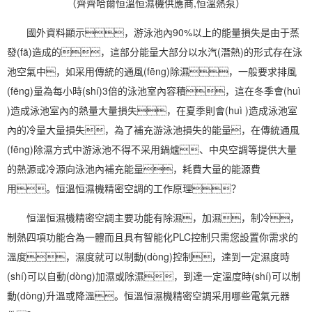
（齊齊哈爾恒溫恒濕機供應商,恒溫熱泵）
國外資料顯示，游
泳池
內90%以上的能量損失是由于蒸
發(fā)造成的，這部分能量大部分以水汽(潛熱)的形式存在泳
池空氣中，如采用傳統的通風(fēng)
除濕
，一般要求排風
(fēng)量為每小時(shí)3倍的泳池室內容積，這在冬季會(huì
)造成泳池室內的熱量大量損失，在夏季則會(huì )造成泳池室
內的冷量大量損失，為了補充游泳池損失的能量，在傳統通風
(fēng)除濕方式中游泳池不得不采用鍋爐、中央
空調
等提供大量
的熱源或冷源向泳池內補充能量，耗費大量的能源費
用。
恒溫恒濕機
精密空調的工作原理？
恒溫恒濕
機精密空調主要功能有除濕，
加濕
，制冷，
制熱四項功能合為一體而且具有智能化PLC控制只需您設置你需求的
溫度，
濕度
就可以制動(dòng)控制，達到一定濕度時
(shí)可以自動(dòng)加濕或除濕，到達一定溫度時(shí)可以制
動(dòng)升溫或降溫。恒溫
恒濕機
精密空調采用哪些電氣元器