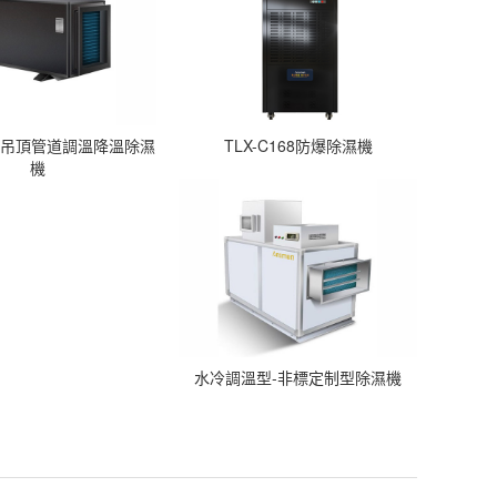
M-D吊頂管道調溫降溫除濕
TLX-C168防爆除濕機
機
水冷調溫型-非標定制型除濕機