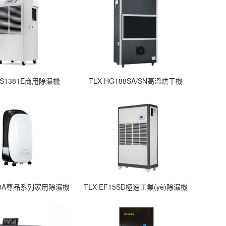
CS1381E商用除濕機
TLX-HG188SA/SN高溫烘干機
100A尊品系列家用除濕機
TLX-EF15SD極速工業(yè)除濕機