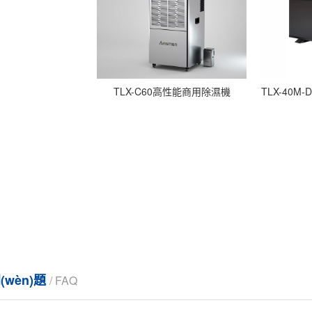
TLX-C60高性能商用除濕機
TLX-40
問(wèn)題
/ FAQ