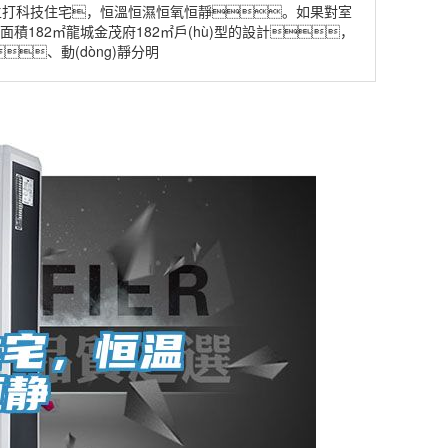
項目主打科技住宅，恒溫恒濕恒氧恒靜。如果對室
面積182㎡龍城金茂府182㎡戶(hù)型的設計，
、動(dòng)靜分明