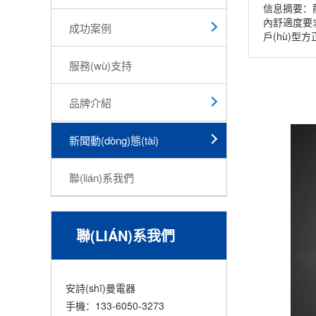
信息摘要：
內舒適度要求
成功案例
戶(hù)型
服務(wù)支持
品牌介紹
新聞動(dòng)態(tài)
聯(lián)系我們
聯(LIÁN)系我們
安詩(shī)曼電器
手機：133-6050-3273