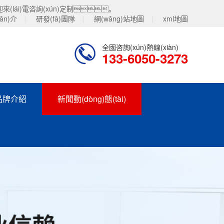
來(lái)電咨詢(xún)定制。
ǎn)介
|
研發(fā)團隊
|
網(wǎng)站地圖
|
xml地圖
全國咨詢(xún)熱線(xiàn)
133-6050-3273
品牌介紹
新聞動(dòng)態(tài)