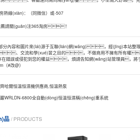
線(xiàn)：（同微信）或-507
關(guān)注365淘房！
分內容和圖片來(lái)源于互聯(lián)網(wǎng)，經(jīn
、交流和學(xué)習之目的，不做商用不擁有所有權
標注存在錯誤或侵犯到您的權益，煩請告知網(wǎng)站管理員，將
com（#改@）
齊哈爾恒溫恒濕機供應商,恒溫熱泵
巖WRLDN-6800全自動(dòng)恒溫恒濕稱(chēng)重系統
n)品
/ PRODUCTS