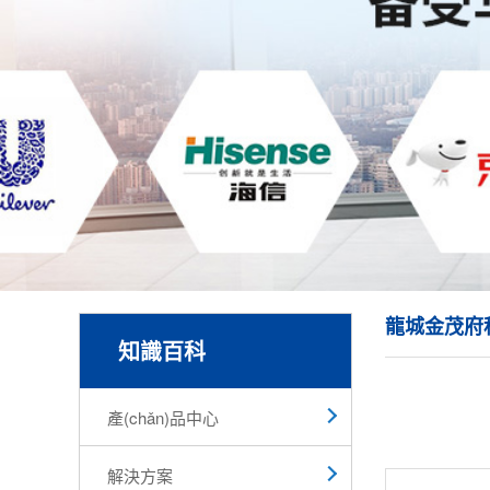
龍城金茂府
知識百科
產(chǎn)品中心
解決方案