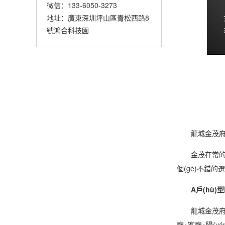
微信：133-6050-3273
地址：廣東深圳坪山區青松西路8
號鴻合科技園
龍城金茂
金茂在常的項目
個(gè)不錯的
A戶(hù
龍城金茂府18
廳+客廳+陽(y