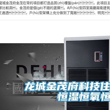
龍城金茂府金茂在常的項目都打造品質(zhì)樓盤(pán)，此
比較高，金茂府是個(gè)不錯的選擇。A戶(hù)型四室兩廳兩衛建筑
方正通透，戶(hù)型架構上充分做到了寬敞、明亮