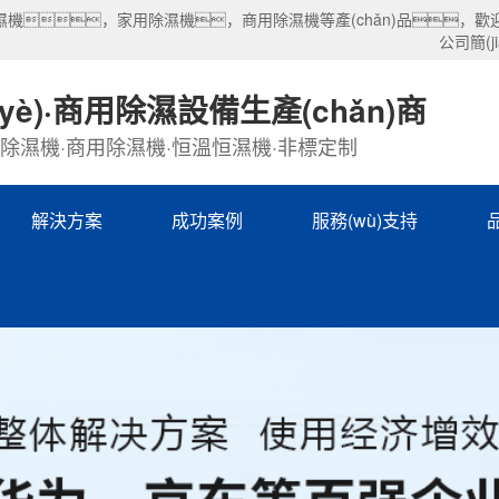
業(yè)除濕機，家用除濕機，商用除濕機等產(chǎn)品，歡迎
公司簡(ji
yè)·商用除濕設備生產(chǎn)商
è)除濕機·商用除濕機·恒溫恒濕機·非標定制
解決方案
成功案例
服務(wù)支持